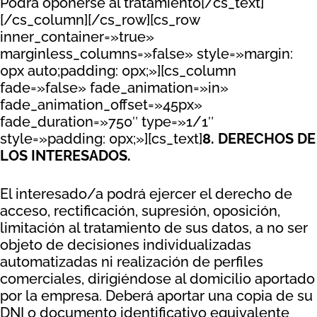
Podrá oponerse al tratamiento[/cs_text]
[/cs_column][/cs_row][cs_row
inner_container=»true»
marginless_columns=»false» style=»margin:
0px auto;padding: 0px;»][cs_column
fade=»false» fade_animation=»in»
fade_animation_offset=»45px»
fade_duration=»750″ type=»1/1″
style=»padding: 0px;»][cs_text]
8. DERECHOS DE
LOS INTERESADOS.
El interesado/a podrá ejercer el derecho de
acceso, rectificación, supresión, oposición,
limitación al tratamiento de sus datos, a no ser
objeto de decisiones individualizadas
automatizadas ni realización de perfiles
comerciales, dirigiéndose al domicilio aportado
por la empresa. Deberá aportar una copia de su
DNI o documento identificativo equivalente