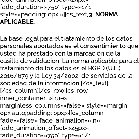
fade_duration=»750″ type=»1/1″
style=»padding: 0px;»][cs_text]
3. NORMA
APLICABLE.
La base legal para el tratamiento de los datos
personales aportados es el consentimiento que
usted ha prestado con la marcación de la
casilla de validación. La norma aplicable para el
tratamiento de los datos es el RGPD (U.E.)
2016/679 y la Ley 34/2002, de servicios de la
sociedad de la información.[/cs_text]
[/cs_column][/cs_row][cs_row
inner_container=»true»
marginless_columns=»false» style=»margin:
0px auto;padding: 0px;»][cs_column
fade=»false» fade_animation=»in»
fade_animation_offset=»45px»
fade_duration=»750″ type=»1/1″