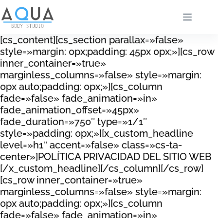
[cs_content][cs_section parallax=»false»
style=»margin: 0px;padding: 45px 0px;»][cs_row
inner_container=»true»
marginless_columns=»false» style=»margin:
0px auto;padding: 0px;»][cs_column
fade=»false» fade_animation=»in»
fade_animation_offset=»45px»
fade_duration=»750″ type=»1/1″
style=»padding: 0px;»][x_custom_headline
level=»h1″ accent=»false» class=»cs-ta-
center»]POLÍTICA PRIVACIDAD DEL SITIO WEB
[/x_custom_headline][/cs_column][/cs_row]
[cs_row inner_container=»true»
marginless_columns=»false» style=»margin:
0px auto;padding: 0px;»][cs_column
fade=»false» fade_animation=»in»