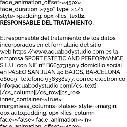
fade_animation_offset=»45px»
fade_duration=»750″ type=»1/1″
style=»padding: 0px;»][cs_text]
2.
RESPONSABLE DEL TRATAMIENTO.
El responsable del tratamiento de los datos
incorporados en el formulario del sitio
web https://www.aquabodystudio.com es la
empresa SPORT ESTETIC AND PERFORMANCE
S.L.U., con NIF nº B66373150 y domicilio social
en PASEO SAN JUAN 40 BAJOS, BARCELONA
08009 , teléfono 936338277, correo electrónico
info@aquabodystudio.com[/cs_text]
[/cs_column][/cs_row][cs_row
inner_container=»true»
marginless_columns=»false» style=»margin:
0px auto;padding: 0px;»][cs_column
fade=»false» fade_animation=»in»
fade_animation_offset=»45px»